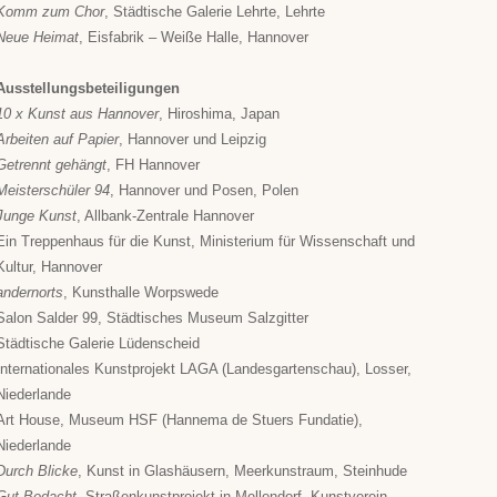
Komm zum Chor
, Städtische Galerie Lehrte, Lehrte
Neue Heimat
, Eisfabrik – Weiße Halle, Hannover
Ausstellungsbeteiligungen
10 x Kunst aus Hannover
, Hiroshima, Japan
Arbeiten auf Papier
, Hannover und Leipzig
Getrennt gehängt
, FH Hannover
Meisterschüler 94
, Hannover und Posen, Polen
Junge Kunst
, Allbank-Zentrale Hannover
Ein Treppenhaus für die Kunst, Ministerium für Wissenschaft und
Kultur, Hannover
andernorts
, Kunsthalle Worpswede
Salon Salder 99, Städtisches Museum Salzgitter
Städtische Galerie Lüdenscheid
Internationales Kunstprojekt LAGA (Landesgartenschau), Losser,
Niederlande
Art House, Museum HSF (Hannema de Stuers Fundatie),
Niederlande
Durch Blicke
, Kunst in Glashäusern, Meerkunstraum, Steinhude
Gut Bedacht
, Straßenkunstprojekt in Mellendorf, Kunstverein