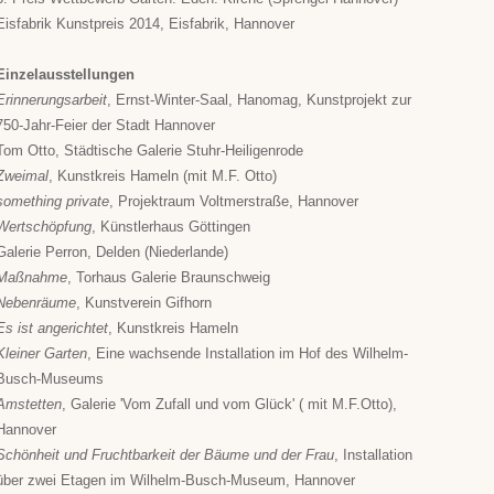
Eisfabrik Kunstpreis 2014, Eisfabrik, Hannover
Einzelausstellungen
Erinnerungsarbeit
, Ernst-Winter-Saal, Hanomag, Kunstprojekt zur
750-Jahr-Feier der Stadt Hannover
Tom Otto, Städtische Galerie Stuhr-Heiligenrode
Zweimal
, Kunstkreis Hameln (mit M.F. Otto)
something private
, Projektraum Voltmerstraße, Hannover
Wertschöpfung
, Künstlerhaus Göttingen
Galerie Perron, Delden (Niederlande)
Maßnahme
, Torhaus Galerie Braunschweig
Nebenräume
, Kunstverein Gifhorn
Es ist angerichtet
, Kunstkreis Hameln
Kleiner Garten
, Eine wachsende Installation im Hof des Wilhelm-
Busch-Museums
Amstetten
, Galerie 'Vom Zufall und vom Glück' ( mit M.F.Otto),
Hannover
Schönheit und Fruchtbarkeit der Bäume und der Frau
, Installation
über zwei Etagen im Wilhelm-Busch-Museum, Hannover