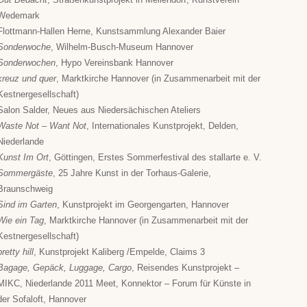
Wedemark
Flottmann-Hallen Herne, Kunstsammlung Alexander Baier
Sonderwoche
, Wilhelm-Busch-Museum Hannover
Sonderwochen
, Hypo Vereinsbank Hannover
kreuz und quer
, Marktkirche Hannover (in Zusammenarbeit mit der
Kestnergesellschaft)
Salon Salder, Neues aus Niedersächischen Ateliers
Waste Not – Want Not
, Internationales Kunstprojekt, Delden,
Niederlande
Kunst Im Ort
, Göttingen, Erstes Sommerfestival des stallarte e. V.
Sommergäste
, 25 Jahre Kunst in der Torhaus-Galerie,
Braunschweig
Sind im Garten
, Kunstprojekt im Georgengarten, Hannover
Wie ein Tag
, Marktkirche Hannover (in Zusammenarbeit mit der
Kestnergesellschaft)
pretty hill
, Kunstprojekt Kaliberg /Empelde, Claims 3
Bagage, Gepäck, Luggage, Cargo
, Reisendes Kunstprojekt –
MIKC, Niederlande 2011 Meet, Konnektor – Forum für Künste in
der Sofaloft, Hannover